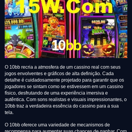
O 10bb recria a atmosfera de um cassino real com seus
jogos envolventes e gráficos de alta definição. Cada
detalhe é cuidadosamente projetado para garantir que os
jogadores se sintam como se estivessem em um cassino
físico, desfrutando de uma experiência imersiva e
autêntica. Com sons realistas e visuais impressionantes, o
10bb traz a verdadeira essência do cassino para a sua
tela.
O 10bb oferece uma variedade de mecanismos de
recompensa para aumentar suas chances de ganhar. Com