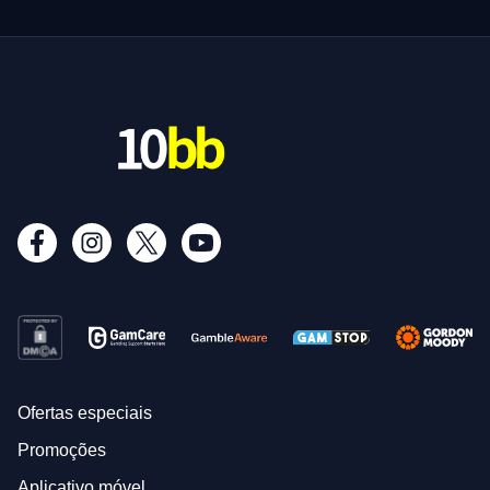
Ofertas especiais
Promoções
Aplicativo móvel