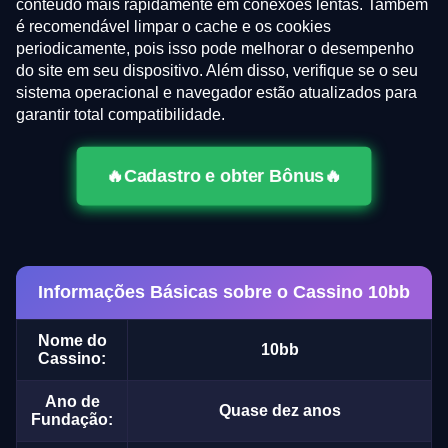
conteúdo mais rapidamente em conexões lentas. Também
é recomendável limpar o cache e os cookies
periodicamente, pois isso pode melhorar o desempenho
do site em seu dispositivo. Além disso, verifique se o seu
sistema operacional e navegador estão atualizados para
garantir total compatibilidade.
🔥Cadastro e obter Bônus🔥
Informações Básicas sobre o Cassino 10bb
Nome do
10bb
Cassino:
Ano de
Quase dez anos
Fundação: