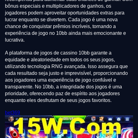
bônus especiais e multiplicadores de ganhos, os
jogadores podem aproveitar oportunidades extras para
lucrar enquanto se divertem. Cada jogo é uma nova
chance de conquistar prêmios incríveis, tornando a
experiência de jogo no 10bb ainda mais emocionante e
lucrativa.
A plataforma de jogos de cassino 10bb garante a
equidade e aleatoriedade em todos os seus jogos,
utilizando tecnologia RNG avançada. Isso assegura que
cada resultado seja justo e imprevisível, proporcionando
aos jogadores uma experiência de jogo confiável e
transparente. No 10bb, a integridade dos jogos é uma
prioridade, oferecendo paz de espírito aos jogadores
enquanto eles desfrutam de seus jogos favoritos.
bet369