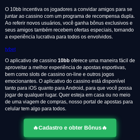
O 10bb incentiva os jogadores a convidar amigos para se
juntar ao cassino com um programa de recompensa dupla.
Ao referir novos usuários, você ganha bônus exclusivos e
seus amigos também recebem ofertas especiais, tornando
a experiência lucrativa para todos os envolvidos.
tvbet
O aplicativo de cassino
10bb
oferece uma maneira fácil de
aproveitar a melhor experiência de apostas esportivas,
bem como slots de cassino on-line e outros jogos
emocionantes. O aplicativo do cassino está disponível
tanto para iOS quanto para Android, para que você possa
jogar de qualquer lugar. Quer esteja em casa ou no meio
de uma viagem de compras, nosso portal de apostas para
celular tem algo para todos.
🔥Cadastro e obter Bônus🔥