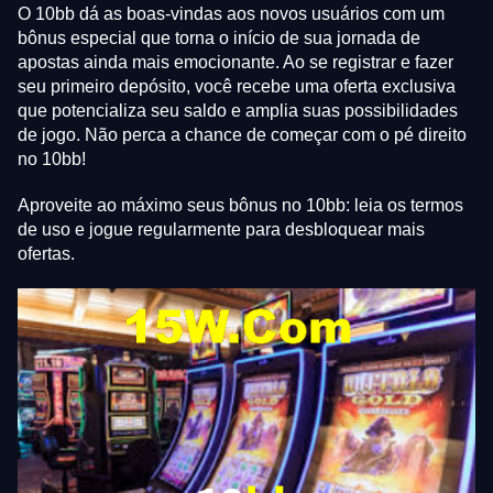
O 10bb dá as boas-vindas aos novos usuários com um
bônus especial que torna o início de sua jornada de
apostas ainda mais emocionante. Ao se registrar e fazer
seu primeiro depósito, você recebe uma oferta exclusiva
que potencializa seu saldo e amplia suas possibilidades
de jogo. Não perca a chance de começar com o pé direito
no 10bb!
Aproveite ao máximo seus bônus no 10bb: leia os termos
de uso e jogue regularmente para desbloquear mais
ofertas.