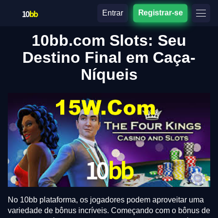
Entrar
Registrar-se
10bb.com Slots: Seu
Destino Final em Caça-
Níqueis
No 10bb plataforma, os jogadores podem aproveitar uma
variedade de bônus incríveis. Começando com o bônus de