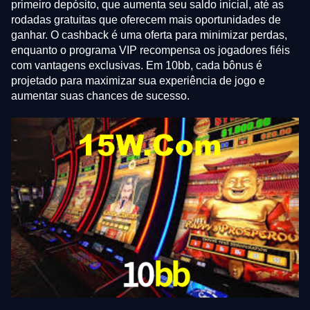
primeiro depósito, que aumenta seu saldo inicial, até as
rodadas gratuitas que oferecem mais oportunidades de
ganhar. O cashback é uma oferta para minimizar perdas,
enquanto o programa VIP recompensa os jogadores fiéis
com vantagens exclusivas. Em 10bb, cada bônus é
projetado para maximizar sua experiência de jogo e
aumentar suas chances de sucesso.