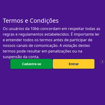
Termos e Condições
Os usuários da 10bb concordam em respeitar todas as
regras e regulamentos estabelecidos. É importante ler
e entender todos os termos antes de participar de
nossos canais de comunicação. A violação destes
termos pode resultar em penalizações ou na
suspensão da conta.
X
Cadastre-se
Entrar