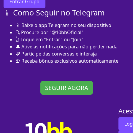
Entrar Grupo
📱 Como Seguir no Telegram
📱 Baixe o app Telegram no seu dispositivo
🔍 Procure por "@10bbOficial"
👆 Toque em "Entrar" ou "Join"
🔔 Ative as notificações para não perder nada
💬 Participe das conversas e interaja
🎁 Receba bônus exclusivos automaticamente
SEGUIR AGORA
Aces
Log